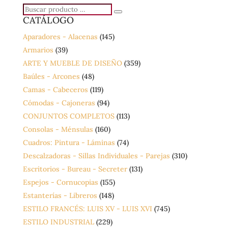
Buscar
Buscar
CATÁLOGO
producto
…
Aparadores - Alacenas
(145)
Armarios
(39)
ARTE Y MUEBLE DE DISEÑO
(359)
Baúles - Arcones
(48)
Camas - Cabeceros
(119)
Cómodas - Cajoneras
(94)
CONJUNTOS COMPLETOS
(113)
Consolas - Ménsulas
(160)
Cuadros: Pintura - Láminas
(74)
Descalzadoras - Sillas Individuales - Parejas
(310)
Escritorios - Bureau - Secreter
(131)
Espejos - Cornucopias
(155)
Estanterías - Libreros
(148)
ESTILO FRANCÉS: LUIS XV - LUIS XVI
(745)
ESTILO INDUSTRIAL
(229)