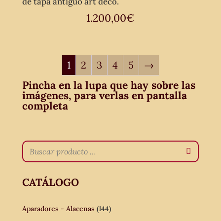
de tapa antiguo art decó.
1.200,00
€
1
2
3
4
5
→
Pincha en la lupa que hay sobre las
imágenes, para verlas en pantalla
completa
CATÁLOGO
Aparadores - Alacenas
(144)