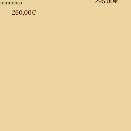
295,00
€
acimiento
260,00
€