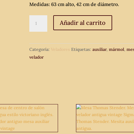
Medidas: 63 cm alto, 42 cm de diámetro.
Mesa
Añadir al carrito
velador
antigua
de
Categoría:
Veladores
Etiquetas:
auxiliar
,
mármol
,
me
mármol.
velador
cantidad