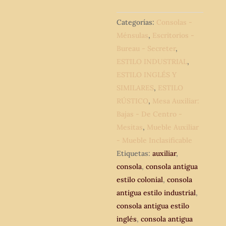
Provenzal.
Mueble
Categorías:
Consolas -
Entrada
Ménsulas
,
Escritorios -
Secreter
Bureau - Secreter
,
antiguo
ESTILO INDUSTRIAL
,
Industrial.
ESTILO INGLÉS Y
cantidad
SIMILARES
,
ESTILO
RÚSTICO
,
Mesa Auxiliar:
Bajas - De Centro -
Mesitas
,
Mueble Auxiliar
- Mueble Inclasificable
Etiquetas:
auxiliar
,
consola
,
consola antigua
estilo colonial
,
consola
antigua estilo industrial
,
consola antigua estilo
inglés
,
consola antigua