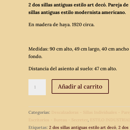
2 dos sillas antiguas estilo art decó. Pareja de
sillas antiguas estilo modernista americano.
En madera de haya. 1920 circa.
Medidas: 90 cm alto, 49 cm largo, 40 cm ancho
fondo.
Distancia del asiento al suelo: 47 cm alto.
2
Añadir al carrito
dos
sillas
antiguas
Categorías:
Descalzadoras - Sillas Individuales - Pare
estilo
Escritorios - Bureau - Secreter
,
ESTILO INDUSTRIA
art
Etiquetas:
2 dos sillas antiguas estilo art decó
,
2 dos
decó.