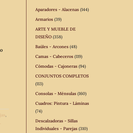
Aparadores - Alacenas
(144)
Armarios
(39)
ARTE Y MUEBLE DE
DISEÑO
(358)
Baúles - Arcones
(48)
 o
Camas - Cabeceros
(119)
Cómodas - Cajoneras
(94)
CONJUNTOS COMPLETOS
(113)
Consolas - Ménsulas
(160)
Cuadros: Pintura - Láminas
(74)
jas
,
Descalzadoras - Sillas
L
Individuales - Parejas
(310)