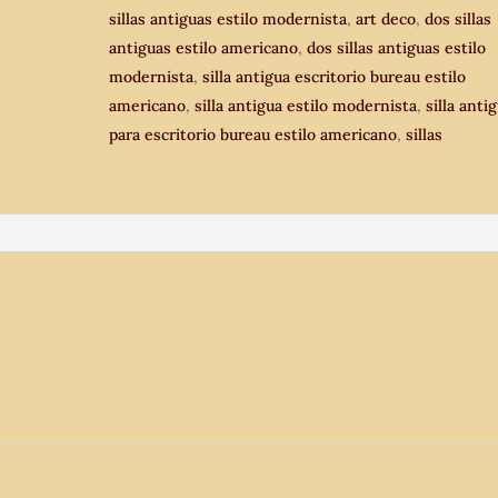
sillas antiguas estilo modernista
,
art deco
,
dos sillas
Pareja
antiguas estilo americano
,
dos sillas antiguas estilo
de
modernista
,
silla antigua escritorio bureau estilo
sillas
americano
,
silla antigua estilo modernista
,
silla anti
antiguas
para escritorio bureau estilo americano
,
sillas
estilo
modernista
americano.
cantidad