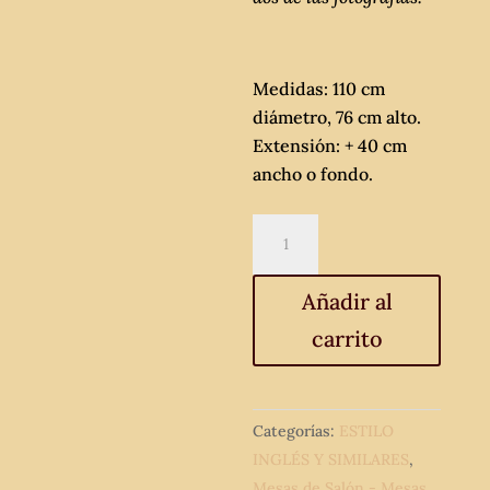
Medidas: 110 cm
diámetro, 76 cm alto.
Extensión: + 40 cm
ancho o fondo.
Mesa
de
salón
Añadir al
comedor
carrito
antigua
estilo
inglés
Victoriano.
Categorías:
ESTILO
Gran
INGLÉS Y SIMILARES
,
mesa
Mesas de Salón - Mesas