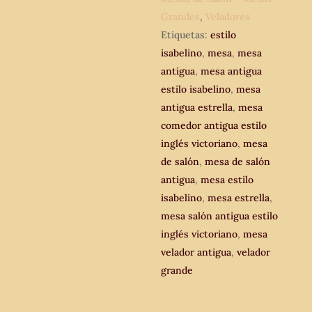
redonda
Grandes
,
Veladores
velador
Etiquetas:
estilo
antiguo.
isabelino
,
mesa
,
mesa
cantidad
antigua
,
mesa antigua
estilo isabelino
,
mesa
antigua estrella
,
mesa
comedor antigua estilo
inglés victoriano
,
mesa
de salón
,
mesa de salón
antigua
,
mesa estilo
isabelino
,
mesa estrella
,
mesa salón antigua estilo
inglés victoriano
,
mesa
velador antigua
,
velador
grande