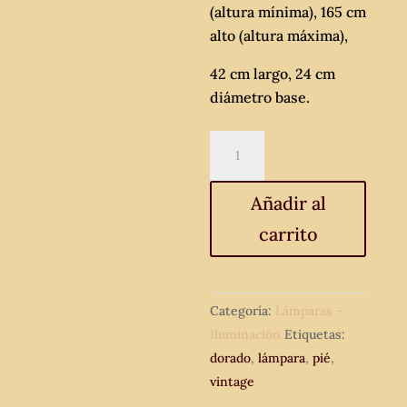
(altura mínima), 165 cm
alto (altura máxima),
42 cm largo, 24 cm
diámetro base.
Lámpara
de
pié
Añadir al
antigua
carrito
años
60.
cantidad
Categoría:
Lámparas -
Iluminación
Etiquetas:
dorado
,
lámpara
,
pié
,
vintage