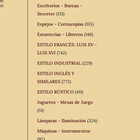
de
lo
Escritorios - Bureau -
Secreter
(131)
Espejos - Cornucopias
(155)
Estanterías - Libreros
(146)
ESTILO FRANCÉS: LUIS XV -
LUIS XVI
(742)
ESTILO INDUSTRIAL
(229)
ESTILO INGLÉS Y
SIMILARES
(772)
ESTILO RÚSTICO
(411)
Juguetes - Mesas de Juego
(51)
Lámparas - Iluminación
(324)
Máquinas - Instrumentos
(92)