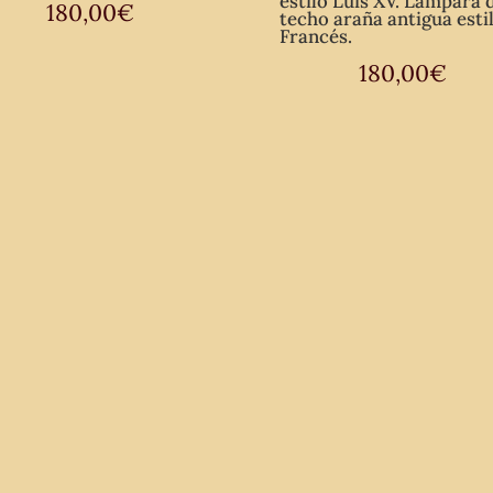
estilo Luis XV. Lámpara 
180,00
€
techo araña antigua esti
Francés.
180,00
€