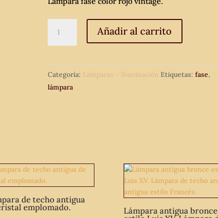
Lámpara fase color rojo vintage.
Lámpara
Añadir al carrito
fase
roja
regulable
Categoría:
Lámparas - Iluminación
Etiquetas:
fase
,
y
lámpara
portatil,
años
70.
cantidad
para de techo antigua
cristal emplomado.
Lámpara antigua bronce