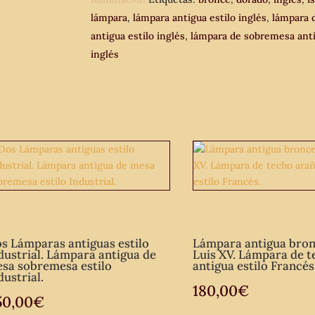
estilo
lámpara
,
lámpara antigua estilo inglés
,
lámpara 
Inglés
antigua estilo inglés
,
lámpara de sobremesa anti
85
inglés
cm.
Lámpara
de
pié
de
mesa
antigua.
cantidad
s Lámparas antiguas estilo
Lámpara antigua bron
dustrial. Lámpara antigua de
Luis XV. Lámpara de t
sa sobremesa estilo
antigua estilo Francés
dustrial.
180,00
€
50,00
€