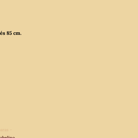
és 85 cm.
aras -
sabelino
,