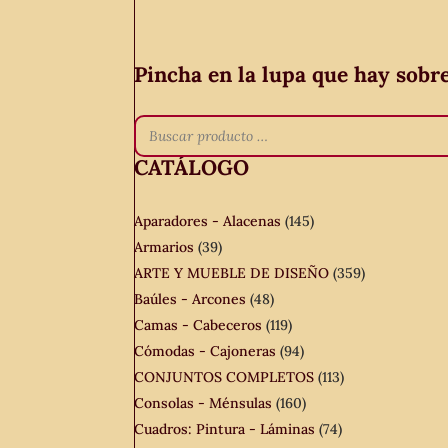
Pincha en la lupa que hay sobr
CATÁLOGO
Aparadores - Alacenas
(145)
Armarios
(39)
ARTE Y MUEBLE DE DISEÑO
(359)
Baúles - Arcones
(48)
Camas - Cabeceros
(119)
Cómodas - Cajoneras
(94)
CONJUNTOS COMPLETOS
(113)
Consolas - Ménsulas
(160)
Cuadros: Pintura - Láminas
(74)