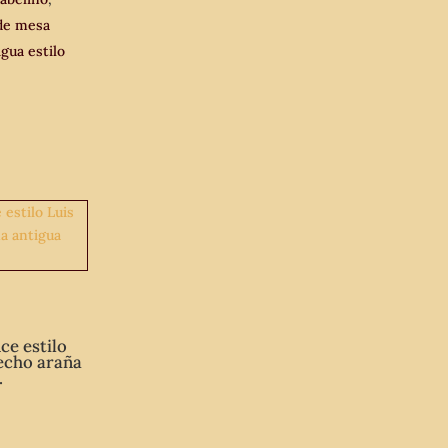
de mesa
gua estilo
ce estilo
echo araña
.