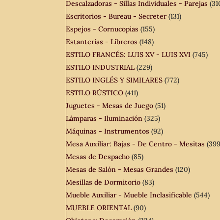
Descalzadoras - Sillas Individuales - Parejas
(31
Escritorios - Bureau - Secreter
(131)
Espejos - Cornucopias
(155)
Estanterías - Libreros
(148)
ESTILO FRANCÉS: LUIS XV - LUIS XVI
(745)
ESTILO INDUSTRIAL
(229)
ESTILO INGLÉS Y SIMILARES
(772)
ESTILO RÚSTICO
(411)
Juguetes - Mesas de Juego
(51)
Lámparas - Iluminación
(325)
Máquinas - Instrumentos
(92)
Mesa Auxiliar: Bajas - De Centro - Mesitas
(399
Mesas de Despacho
(85)
Mesas de Salón - Mesas Grandes
(120)
Mesillas de Dormitorio
(83)
Mueble Auxiliar - Mueble Inclasificable
(544)
MUEBLE ORIENTAL
(90)