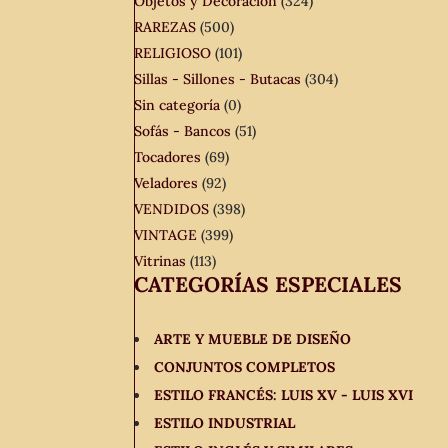
Objetos y Decoración
(324)
RAREZAS
(500)
RELIGIOSO
(101)
Sillas - Sillones - Butacas
(304)
Sin categoría
(0)
Sofás - Bancos
(51)
Tocadores
(69)
Veladores
(92)
VENDIDOS
(398)
VINTAGE
(399)
Vitrinas
(113)
CATEGORÍAS ESPECIALES
ARTE Y MUEBLE DE DISEÑO
CONJUNTOS COMPLETOS
ESTILO FRANCÉS: LUIS XV - LUIS XVI
ESTILO INDUSTRIAL