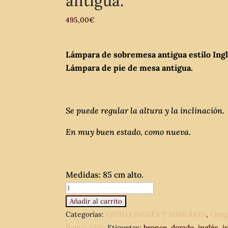
antigua.
495,00
€
Lámpara de sobremesa antigua estilo Ingl
Lámpara de pie de mesa antigua.
Se puede regular la altura y la inclinación.
En muy buen estado, como nueva
.
Medidas: 85 cm alto.
Lámpara
de
Añadir al carrito
sobremesa
Categorías:
ESTILO INGLÉS Y SIMILARES
,
Lámp
antigua
Iluminación
Etiquetas:
bronce
,
dorado
,
inglés
,
i