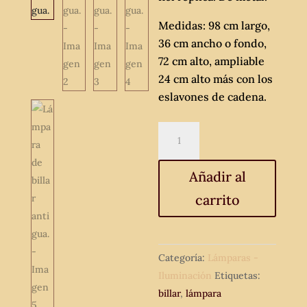
Medidas: 98 cm largo,
36 cm ancho o fondo,
72 cm alto, ampliable
24 cm alto más con los
eslavones de cadena.
Lámpara
de
billar
Añadir al
antigua.
carrito
cantidad
Categoría:
Lámparas -
Iluminación
Etiquetas:
billar
,
lámpara