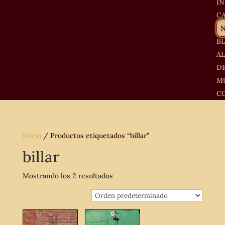
IN
C
B
A
D
M
C
Inicio
/ Productos etiquetados “billar”
billar
Mostrando los 2 resultados