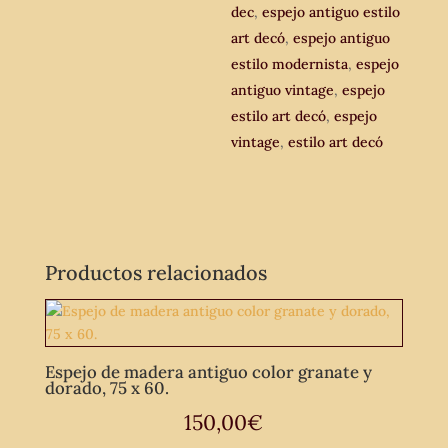
modernista.
dec
,
espejo antiguo estilo
Años
art decó
,
espejo antiguo
30.
estilo modernista
,
espejo
cantidad
antiguo vintage
,
espejo
estilo art decó
,
espejo
vintage
,
estilo art decó
Productos relacionados
Espejo de madera antiguo color granate y
dorado, 75 x 60.
150,00
€