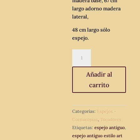
madera base, 67 cm
largo adorno madera
lateral,
48 cm largo sólo
espejo.
Espejo
antiguo
estilo
Añadir al
art
carrito
decó.
Espejo
de
tocador
Categorías:
Espejos -
antiguo
Cornucopias
,
Tocadores
vintage
Etiquetas:
espejo antiguo
,
estilo
espejo antiguo estilo art