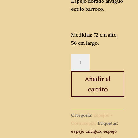
Espejo dorado antiguo
estilo barroco.
Medidas: 72 cm alto,
56 cm largo.
Espejo
dorado
antiguo
Añadir al
estilo
carrito
barroco.
cantidad
Categoría:
Espejos -
Cornucopias
Etiquetas:
espejo antiguo
,
espejo