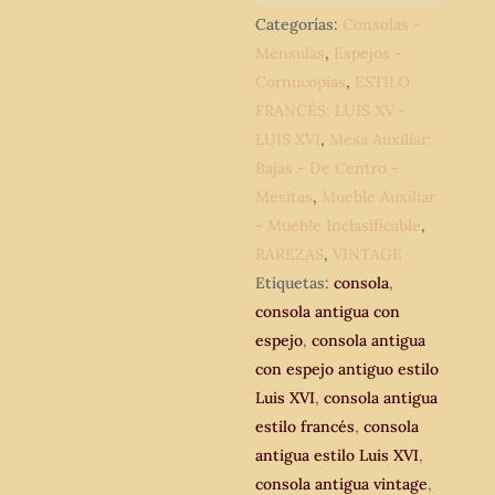
antiguo
Categorías:
Consolas -
ovalado
Ménsulas
,
Espejos -
estilo
Cornucopias
,
ESTILO
Luis
FRANCÉS: LUIS XV -
XVI.
LUIS XVI
,
Mesa Auxiliar:
Consola
Bajas - De Centro -
antigua
Mesitas
,
Mueble Auxiliar
vintage.
- Mueble Inclasificable
,
cantidad
RAREZAS
,
VINTAGE
Etiquetas:
consola
,
consola antigua con
espejo
,
consola antigua
con espejo antiguo estilo
Luis XVI
,
consola antigua
estilo francés
,
consola
antigua estilo Luis XVI
,
consola antigua vintage
,