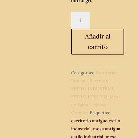
cm largo.
Escritorio
mesa
taller.
Añadir al
Mesa
carrito
de
salón
antigua
estilo
Categorías:
Escritorios -
industrial.
Bureau - Secreter
,
Mesa
ESTILO INDUSTRIAL
,
de
ESTILO RÚSTICO
,
Mesas
comedor
de Salón - Mesas
antigua
Grandes
Etiquetas:
rústico.
escritorio antiguo estilo
cantidad
industrial
,
mesa antigua
estilo industrial
,
mesa