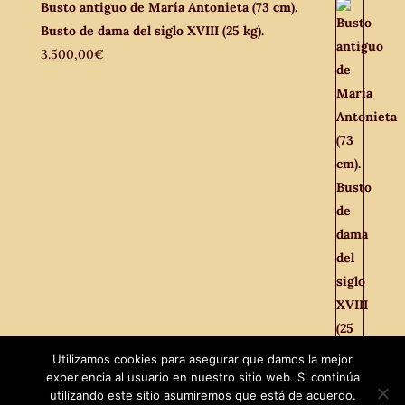
Busto antiguo de María Antonieta (73 cm).
Busto de dama del siglo XVIII (25 kg).
3.500,00
€
Utilizamos cookies para asegurar que damos la mejor
experiencia al usuario en nuestro sitio web. Si continúa
Facebook
utilizando este sitio asumiremos que está de acuerdo.