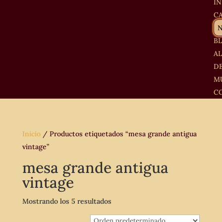
IN
C
B
A
D
M
C
Inicio
/ Productos etiquetados “mesa grande antigua
vintage”
mesa grande antigua
vintage
Mostrando los 5 resultados