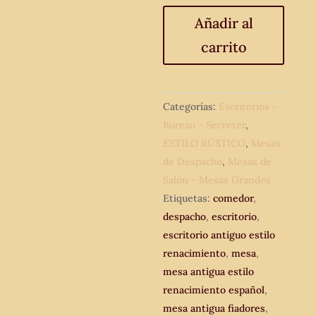
Mesa
Añadir al
antigua
carrito
estilo
Renacimiento
Español.
Escritorio
Categorías:
Escritorios -
antiguo.
Bureau - Secreter
,
Mesa
ESTILO RÚSTICO
,
Mesas
de
de Despacho
,
Mesas de
despacho
Salón - Mesas Grandes
antigua.
Etiquetas:
comedor
,
cantidad
despacho
,
escritorio
,
escritorio antiguo estilo
renacimiento
,
mesa
,
mesa antigua estilo
renacimiento español
,
mesa antigua fiadores
,