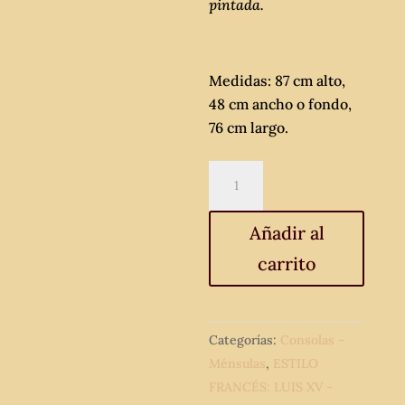
pintada.
Medidas: 87 cm alto,
48 cm ancho o fondo,
76 cm largo.
Consola
antigua
estilo
Añadir al
isabelino.
carrito
Mueble
Mesa
auxiliar
antigua
Categorías:
Consolas -
vintage
Ménsulas
,
ESTILO
estilo
FRANCÉS: LUIS XV -