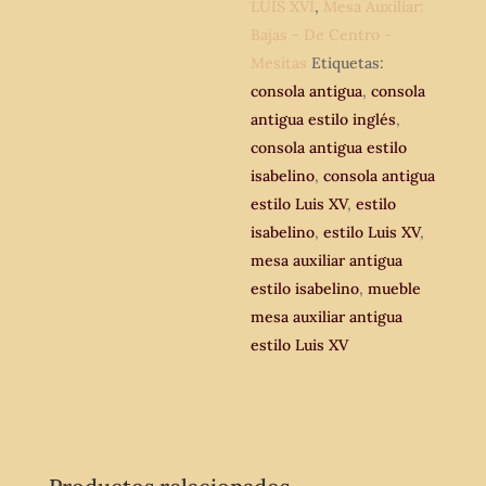
Luis
LUIS XVI
,
Mesa Auxiliar:
XV
Bajas - De Centro -
Color
Mesitas
Etiquetas:
blanco.
consola antigua
,
consola
cantidad
antigua estilo inglés
,
consola antigua estilo
isabelino
,
consola antigua
estilo Luis XV
,
estilo
isabelino
,
estilo Luis XV
,
mesa auxiliar antigua
estilo isabelino
,
mueble
mesa auxiliar antigua
estilo Luis XV