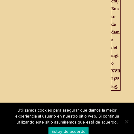
Utilizamos cookies para asegurar que damos la mejor
experiencia al usuario en nuestro sitio web. Si continúa
utilizando este sitio asumiremos que está de acuerdo.
Estoy de acuerdo
Diseñado por
MaxTech
|
El Viejo Odeón © 2021