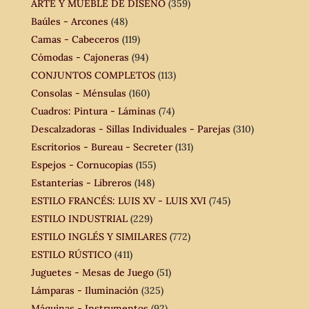
ARTE Y MUEBLE DE DISEÑO
(359)
Baúles - Arcones
(48)
Camas - Cabeceros
(119)
Cómodas - Cajoneras
(94)
CONJUNTOS COMPLETOS
(113)
Consolas - Ménsulas
(160)
Cuadros: Pintura - Láminas
(74)
Descalzadoras - Sillas Individuales - Parejas
(310)
Escritorios - Bureau - Secreter
(131)
Espejos - Cornucopias
(155)
Estanterías - Libreros
(148)
ESTILO FRANCÉS: LUIS XV - LUIS XVI
(745)
ESTILO INDUSTRIAL
(229)
ESTILO INGLÉS Y SIMILARES
(772)
ESTILO RÚSTICO
(411)
Juguetes - Mesas de Juego
(51)
Lámparas - Iluminación
(325)
Máquinas - Instrumentos
(92)