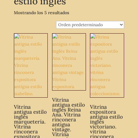
estilo inglés
Mostrando los 5 resultados
Vitrina
antigua estilo
Vitrina
Vitrina
inglés Reina
antigua estilo
expositora
Ana. Vitrina
inglés
antigua estilo
rinconera
marquetería.
inglés
antigua
Vitrina
victoriano.
vintage.
rinconera
vitrina
Vitrina
expositora
rinconera