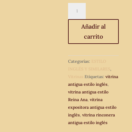
Vitrina
antigua
estilo
Añadir al
inglés
carrito
Reina
Ana.
Vitrina
rinconera
Categorías:
ESTILO
antigua
INGLÉS Y SIMILARES
,
vintage.
Vitrinas
Etiquetas:
vitrina
Vitrina
antigua estilo inglés
,
expositora.
vitrina antigua estilo
cantidad
Reina Ana
,
vitrina
expositora antigua estilo
inglés
,
vitrina rinconera
antigua estilo inglés