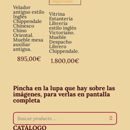
Velador
antiguo estilo
Vitrina
Inglés
Estantería
Chippendale
Librería
Chinesco
estilo inglés
Chino
Victoriano.
Oriental.
Mueble
Mueble mesa
Despacho
auxiliar
Librero
antigua.
Chippendale.
895,00
€
1.800,00
€
Pincha en la lupa que hay sobre las
imágenes, para verlas en pantalla
completa
CATÁLOGO