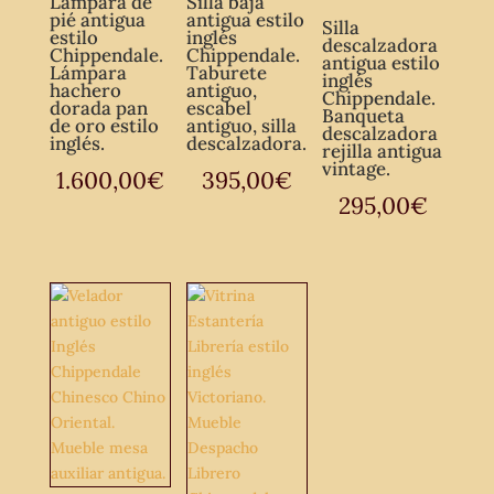
Lámpara de
Silla baja
pié antigua
antigua estilo
Silla
estilo
inglés
descalzadora
Chippendale.
Chippendale.
antigua estilo
Lámpara
Taburete
inglés
hachero
antiguo,
Chippendale.
dorada pan
escabel
Banqueta
de oro estilo
antiguo, silla
descalzadora
inglés.
descalzadora.
rejilla antigua
vintage.
1.600,00
€
395,00
€
295,00
€