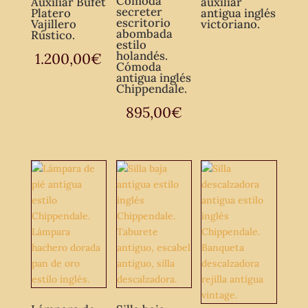
Cómoda
Auxiliar Bufet
auxiliar
secreter
Platero
antigua inglés
escritorio
Vajillero
victoriano.
abombada
Rústico.
estilo
holandés.
1.200,00
€
Cómoda
antigua inglés
Chippendale.
895,00
€