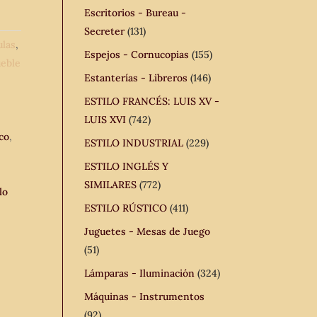
Escritorios - Bureau -
Secreter
(131)
ulas
,
Espejos - Cornucopias
(155)
eble
Estanterías - Libreros
(146)
ESTILO FRANCÉS: LUIS XV -
LUIS XVI
(742)
ico
,
ESTILO INDUSTRIAL
(229)
ESTILO INGLÉS Y
SIMILARES
(772)
lo
ESTILO RÚSTICO
(411)
Juguetes - Mesas de Juego
(51)
Lámparas - Iluminación
(324)
Máquinas - Instrumentos
(92)