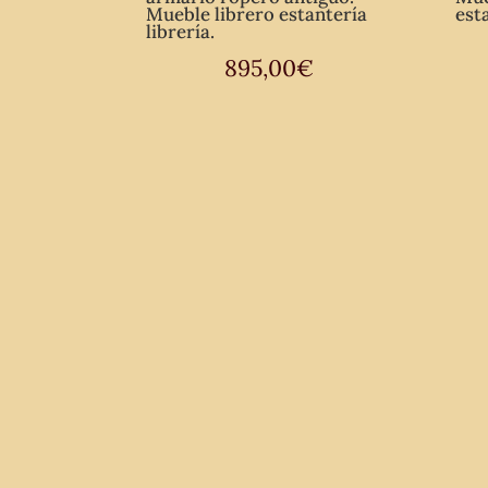
Mueble librero estantería
est
librería.
895,00
€