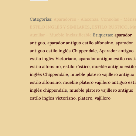
estilo
inglés
Categorías:
Aparadores - Alacenas
,
Consolas - Méns
Chippendale
ESTILO INGLÉS Y SIMILARES
,
ESTILO RÚSTICO
,
Mu
Alfonsino.
Auxiliar - Mueble Inclasificable
Etiquetas:
aparador
Mueble
antiguo
,
aparador antiguo estilo alfonsino
,
aparador
Auxiliar
antiguo estilo inglés Chippendale
,
Aparador antiguo
Bufet
estilo inglés Victoriano
,
aparador antiguo estilo rúst
Platero
estilo alfonsino
,
estilo rústico
,
mueble antiguo estilo
Vajillero
inglés Chippendale
,
mueble platero vajillero antiguo
Rústico.
estilo alfonsino
,
mueble platero vajillero antiguo esti
cantidad
inglés chippendale
,
mueble platero vajillero antiguo
estilo inglés victoriano
,
platero
,
vajillero