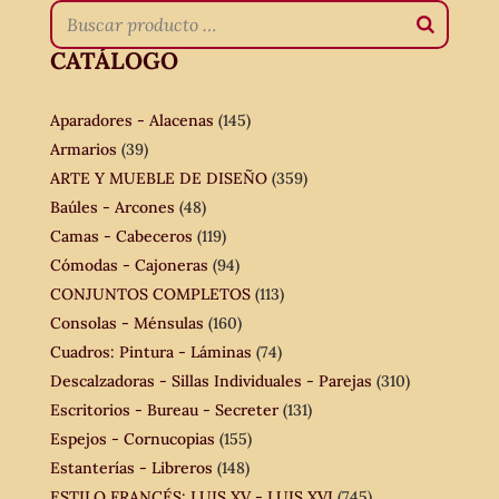
CATÁLOGO
Aparadores - Alacenas
(145)
Armarios
(39)
ARTE Y MUEBLE DE DISEÑO
(359)
Baúles - Arcones
(48)
Camas - Cabeceros
(119)
Cómodas - Cajoneras
(94)
CONJUNTOS COMPLETOS
(113)
Consolas - Ménsulas
(160)
Cuadros: Pintura - Láminas
(74)
Descalzadoras - Sillas Individuales - Parejas
(310)
Escritorios - Bureau - Secreter
(131)
Espejos - Cornucopias
(155)
Estanterías - Libreros
(148)
ESTILO FRANCÉS: LUIS XV - LUIS XVI
(745)