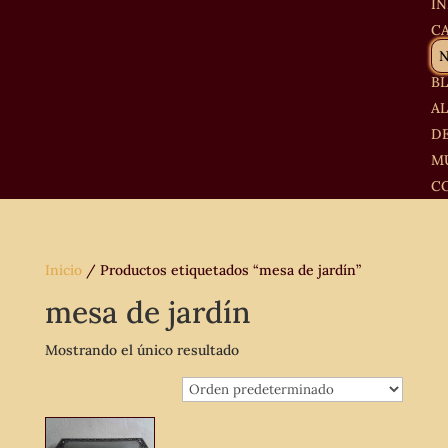
IN
C
B
A
D
M
C
Inicio
/ Productos etiquetados “mesa de jardín”
mesa de jardín
Mostrando el único resultado