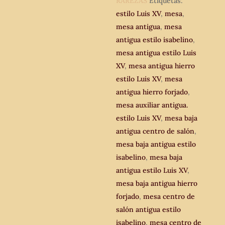
centro
RAREZAS
Etiquetas:
de
estilo Luis XV
,
mesa
,
salón
mesa antigua
,
mesa
terraza
antigua estilo isabelino
,
jardín.
mesa antigua estilo Luis
Mesa
XV
,
mesa antigua hierro
baja
estilo Luis XV
,
mesa
vintage.
antigua hierro forjado
,
cantidad
mesa auxiliar antigua.
estilo Luis XV
,
mesa baja
antigua centro de salón
,
mesa baja antigua estilo
isabelino
,
mesa baja
antigua estilo Luis XV
,
mesa baja antigua hierro
forjado
,
mesa centro de
salón antigua estilo
isabelino
,
mesa centro de