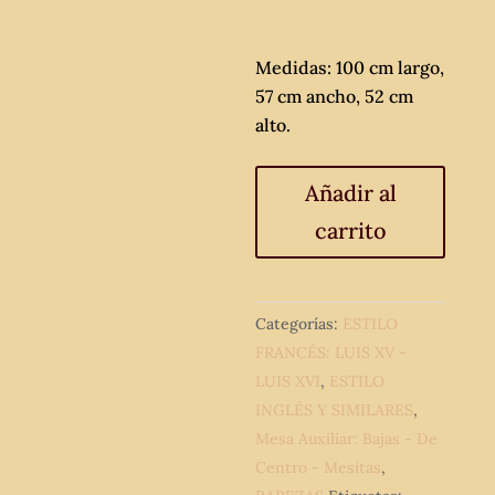
Medidas: 100 cm largo,
57 cm ancho, 52 cm
alto.
Mesa
Añadir al
antigua
carrito
de
hierro
forjado
estilo
Categorías:
ESTILO
Luis
FRANCÉS: LUIS XV -
XV.
LUIS XVI
,
ESTILO
Mesa
INGLÉS Y SIMILARES
,
baja
Mesa Auxiliar: Bajas - De
de
Centro - Mesitas
,