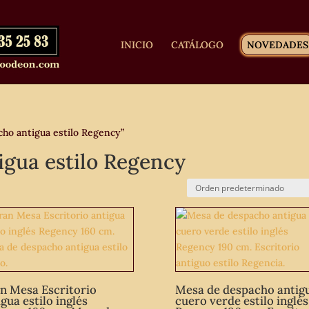
INICIO
CATÁLOGO
NOVEDADES
ho antigua estilo Regency”
igua estilo Regency
n Mesa Escritorio
Mesa de despacho antig
gua estilo inglés
cuero verde estilo inglés