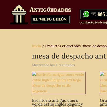
Inicio
/ Productos etiquetados “mesa de despac
mesa de despacho ant
Mostrando los 4 resultados
Escritorio antiguo cuero
Gra
verde estilo inglés Regency
anti