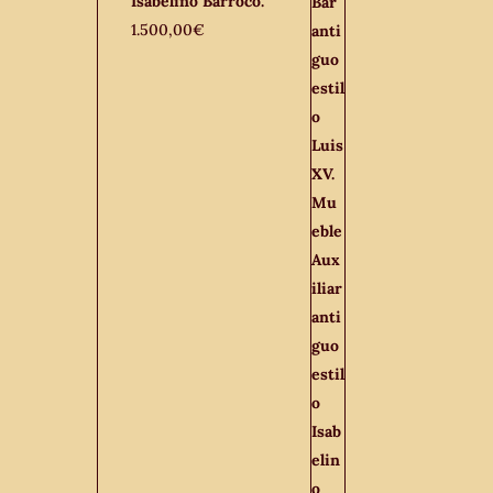
Isabelino Barroco.
1.500,00
€