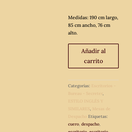
Medidas: 190 cm largo,
85 cm ancho, 76 cm
alto.
Mesa
Añadir al
de
carrito
despacho
antigua
cuero
verde
Categorías:
Escritorios -
estilo
Bureau - Secreter
,
inglés
ESTILO INGLÉS Y
Regency
SIMILARES
,
Mesas de
190
Despacho
Etiquetas:
cm.
cuero
,
despacho
,
Escritorio
escritorio
,
escritorio