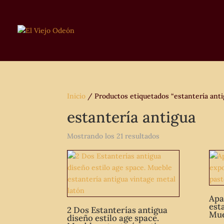
Inicio
/ Productos etiquetados “estantería anti
estantería antigua
Mostrando los 21 resultados
Apa
est
2 Dos Estanterías antigua
Mue
diseño estilo age space.