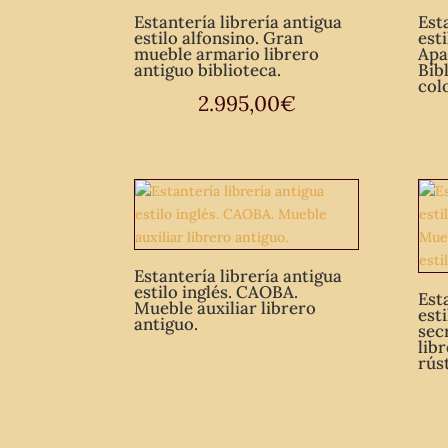
Estantería librería antigua
Est
estilo alfonsino. Gran
est
mueble armario librero
Apa
antiguo biblioteca.
Bib
colo
2.995,00
€
Estantería librería antigua
estilo inglés. CAOBA.
Est
Mueble auxiliar librero
est
antiguo.
sec
lib
rús