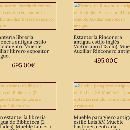
antería librería
Estantería Rinconera
conera antigua estilo
antigua estilo inglés
acimiento. Mueble
Victoriano (143 cm). Mue
iliar librero expositor
Auxiliar Rinconero antig
iguo.
495,00
€
695,00
€
n estantería librería
Mueble paragüero antig
igua de Biblioteca (2
estilo Luis XV. Mueble
dades). Mueble Librero
bastonero entrada