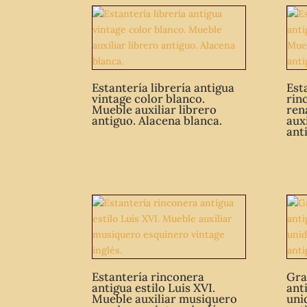
Estantería librería antigua
Est
vintage color blanco.
rin
Mueble auxiliar librero
ren
antiguo. Alacena blanca.
aux
ant
Estantería rinconera
Gra
antigua estilo Luis XVI.
ant
Mueble auxiliar musiquero
uni