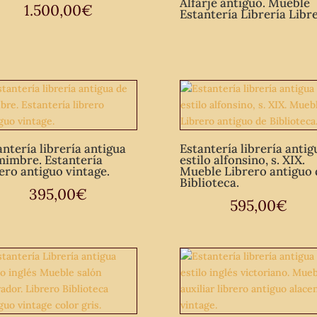
Alfarje antiguo. Mueble
1.500,00
€
Estantería Librería Libr
antería librería antigua
Estantería librería antig
mimbre. Estantería
estilo alfonsino, s. XIX.
rero antiguo vintage.
Mueble Librero antiguo 
Biblioteca.
395,00
€
595,00
€