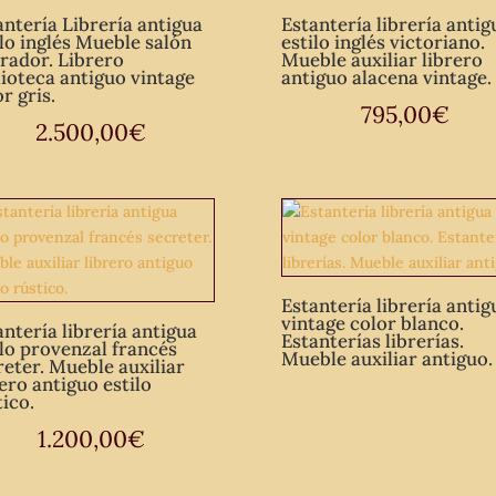
antería Librería antigua
Estantería librería antig
ilo inglés Mueble salón
estilo inglés victoriano.
rador. Librero
Mueble auxiliar librero
lioteca antiguo vintage
antiguo alacena vintage.
r gris.
795,00
€
2.500,00
€
Estantería librería antig
vintage color blanco.
antería librería antigua
Estanterías librerías.
ilo provenzal francés
Mueble auxiliar antiguo.
reter. Mueble auxiliar
rero antiguo estilo
tico.
1.200,00
€