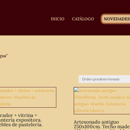
INICIO
CATÁLOGO
NOVEDADES
gua”
rador + vitrina +
antería expositora.
Artesonado antiguo
bles de pastelería.
250x100cm. Techo made