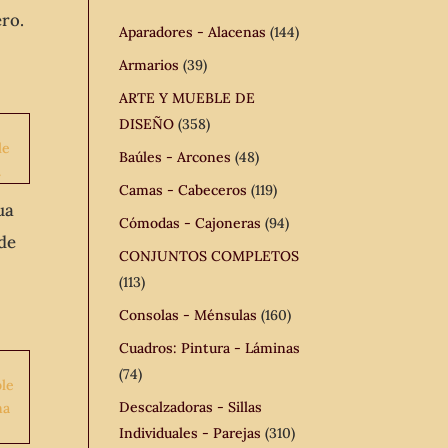
ero.
Aparadores - Alacenas
(144)
Armarios
(39)
ARTE Y MUEBLE DE
DISEÑO
(358)
Baúles - Arcones
(48)
Camas - Cabeceros
(119)
ua
Cómodas - Cajoneras
(94)
de
CONJUNTOS COMPLETOS
(113)
Consolas - Ménsulas
(160)
Cuadros: Pintura - Láminas
(74)
Descalzadoras - Sillas
Individuales - Parejas
(310)