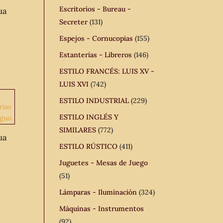
Escritorios - Bureau -
ua
Secreter
(131)
Espejos - Cornucopias
(155)
Estanterías - Libreros
(146)
ESTILO FRANCÉS: LUIS XV -
LUIS XVI
(742)
ESTILO INDUSTRIAL
(229)
ESTILO INGLÉS Y
SIMILARES
(772)
ua
ESTILO RÚSTICO
(411)
Juguetes - Mesas de Juego
(51)
Lámparas - Iluminación
(324)
Máquinas - Instrumentos
(92)