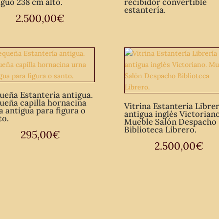
iguo 238 cm alto.
recibidor convertible
estantería.
2.500,00
€
ueña Estantería antigua.
ueña capilla hornacina
Vitrina Estantería Librer
a antigua para figura o
antigua inglés Victoriano
to.
Mueble Salón Despacho
Biblioteca Librero.
295,00
€
2.500,00
€