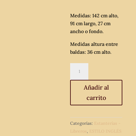
Medidas: 142 cm alto,
91 cm largo, 27 cm
ancho o fondo.
Medidas altura entre
baldas: 36 cm alto.
Estantería
librería
antigua
Añadir al
estilo
carrito
alfonsino,
s.
XIX.
Mueble
Categorías:
Estanterías -
Librero
Libreros
,
ESTILO INGLÉS