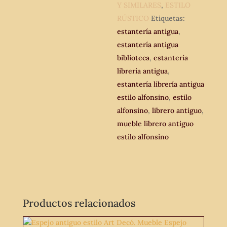
antiguo
Y SIMILARES
,
ESTILO
de
RÚSTICO
Etiquetas:
Biblioteca.
estantería antigua
,
cantidad
estantería antigua
biblioteca
,
estantería
librería antigua
,
estantería librería antigua
estilo alfonsino
,
estilo
alfonsino
,
librero antiguo
,
mueble librero antiguo
estilo alfonsino
Productos relacionados