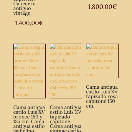
Cabecero
1.800,00
€
antiguo
vintage.
1.400,00
€
Cama antigua
estilo Luis XV
tapizado rosa
capitoné 150
cm.
Cama antigua
Cama antigua
estilo Luis XV
estilo Luis XV
bronce 150 y
tapizado
135 cm. Cama
capitoné.
antigua estilo
Cama antigua
isabelino
vintage estilo