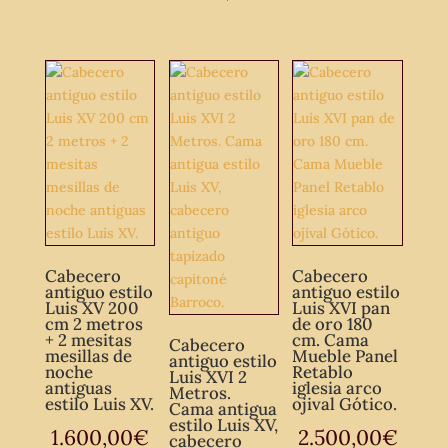
Cabecero
Cabecero
antiguo estilo
antiguo estilo
Luis XV 200
Luis XVI pan
cm 2 metros
de oro 180
+ 2 mesitas
cm. Cama
Cabecero
mesillas de
Mueble Panel
antiguo estilo
noche
Retablo
Luis XVI 2
antiguas
iglesia arco
Metros.
estilo Luis XV.
ojival Gótico.
Cama antigua
estilo Luis XV,
1.600,00
€
2.500,00
€
cabecero