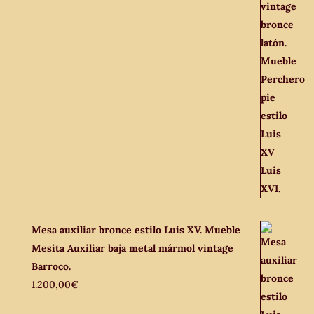
Mesa auxiliar bronce estilo Luis XV. Mueble
Mesita Auxiliar baja metal mármol vintage
Barroco.
1.200,00
€