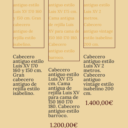
Cabecero
Cabecero
antiguo estilo
antiguo estilo
Luis XV 170
Luis XV 2
Cabecero
160 y 150 cm.
metros.
antiguo estilo
Gran
Cabecero
Luis XV 175
cabecero
antiguo
cm. Cama
antiguo de
vintage estilo
antigua de
rejilla estilo
isabelino 200
rejilla Luis XV
isabelino.
cm.
para cama de
150 160 170
1.400,00
€
180. Cabecero
antiguo estilo
barroco.
1.200,00
€