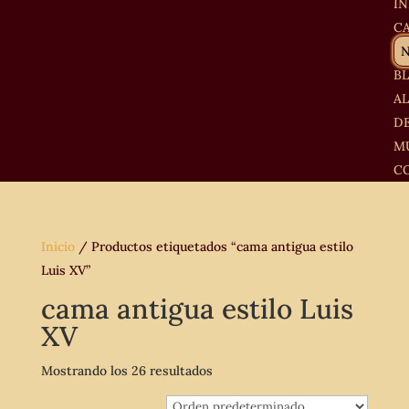
IN
C
B
A
D
M
C
Inicio
/ Productos etiquetados “cama antigua estilo
Luis XV”
cama antigua estilo Luis
XV
Mostrando los 26 resultados