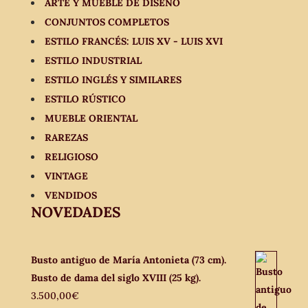
ARTE Y MUEBLE DE DISEÑO
CONJUNTOS COMPLETOS
ESTILO FRANCÉS: LUIS XV - LUIS XVI
ESTILO INDUSTRIAL
ESTILO INGLÉS Y SIMILARES
ESTILO RÚSTICO
MUEBLE ORIENTAL
RAREZAS
RELIGIOSO
VINTAGE
VENDIDOS
NOVEDADES
Busto antiguo de María Antonieta (73 cm).
Busto de dama del siglo XVIII (25 kg).
3.500,00
€