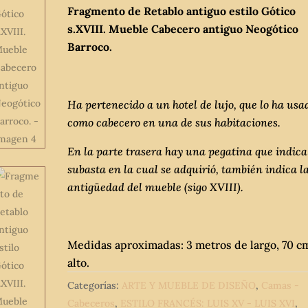
Fragmento de Retablo antiguo estilo Gótico
s.XVIII. Mueble Cabecero antiguo Neogótico
Barroco.
Ha pertenecido a un hotel de lujo, que lo ha usa
como cabecero en una de sus habitaciones.
En la parte trasera hay una pegatina que indica
subasta en la cual se adquirió, también indica l
antigüedad del mueble (sigo XVIII).
Medidas aproximadas: 3 metros de largo, 70 c
alto.
Categorías:
ARTE Y MUEBLE DE DISEÑO
,
Camas -
Cabeceros
,
ESTILO FRANCÉS: LUIS XV - LUIS XVI
,