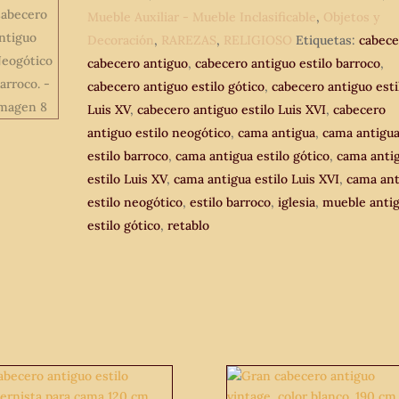
Mueble Auxiliar - Mueble Inclasificable
,
Objetos y
Decoración
,
RAREZAS
,
RELIGIOSO
Etiquetas:
cabece
cabecero antiguo
,
cabecero antiguo estilo barroco
,
cabecero antiguo estilo gótico
,
cabecero antiguo esti
Luis XV
,
cabecero antiguo estilo Luis XVI
,
cabecero
antiguo estilo neogótico
,
cama antigua
,
cama antigu
estilo barroco
,
cama antigua estilo gótico
,
cama anti
estilo Luis XV
,
cama antigua estilo Luis XVI
,
cama ant
estilo neogótico
,
estilo barroco
,
iglesia
,
mueble anti
estilo gótico
,
retablo