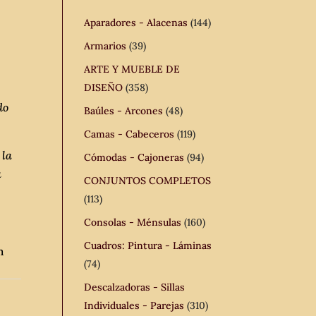
Aparadores - Alacenas
(144)
Armarios
(39)
ARTE Y MUEBLE DE
DISEÑO
(358)
do
Baúles - Arcones
(48)
Camas - Cabeceros
(119)
 la
Cómodas - Cajoneras
(94)
a
CONJUNTOS COMPLETOS
(113)
Consolas - Ménsulas
(160)
Cuadros: Pintura - Láminas
m
(74)
Descalzadoras - Sillas
Individuales - Parejas
(310)