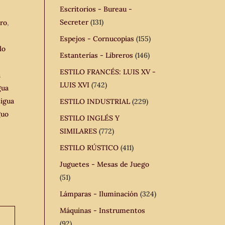
Escritorios - Bureau -
Secreter
(131)
ro
,
Espejos - Cornucopias
(155)
lo
Estanterías - Libreros
(146)
ESTILO FRANCÉS: LUIS XV -
a
LUIS XVI
(742)
gua
igua
ESTILO INDUSTRIAL
(229)
guo
ESTILO INGLÉS Y
SIMILARES
(772)
ESTILO RÚSTICO
(411)
Juguetes - Mesas de Juego
(51)
Lámparas - Iluminación
(324)
Máquinas - Instrumentos
(92)