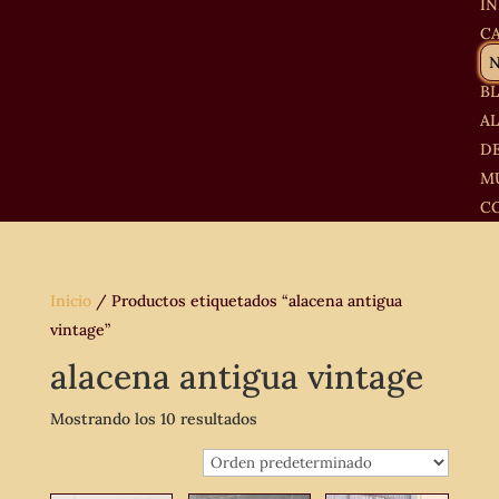
IN
C
B
A
D
M
C
Inicio
/ Productos etiquetados “alacena antigua
vintage”
alacena antigua vintage
Mostrando los 10 resultados