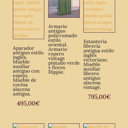
Armario
antiguo
policromado
estilo
Estantería
oriental.
librería
Aparador
Armario
antigua estilo
antiguo estilo
ropero
inglés
inglés.
vintage
victoriano.
Mueble
pintado verde
Mueble
auxiliar
y flores
auxiliar
antiguo con
Hippie.
librero
espejo.
antiguo
Mueble de
alacena
cocina
vintage.
alacena
antigua.
795,00
€
495,00
€