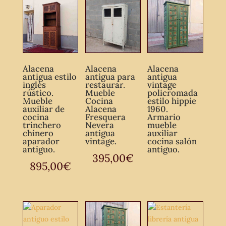
Alacena
Alacena
Alacena
antigua estilo
antigua para
antigua
inglés
restaurar.
vintage
rústico.
Mueble
policromada
Mueble
Cocina
estilo hippie
auxiliar de
Alacena
1960.
cocina
Fresquera
Armario
trinchero
Nevera
mueble
chinero
antigua
auxiliar
aparador
vintage.
cocina salón
antiguo.
antiguo.
395,00
€
895,00
€