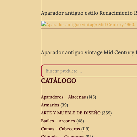
Aparador antiguo estilo Renacimiento Rú
Aparador antiguo vintage Mid Century 1
CATÁLOGO
Aparadores - Alacenas
(145)
Armarios
(39)
ARTE Y MUEBLE DE DISEÑO
(359)
Baúles - Arcones
(48)
Camas - Cabeceros
(119)
Cómodas - Cajoneras
(94)