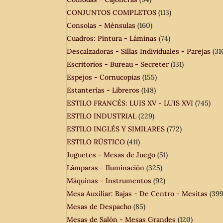
CONJUNTOS COMPLETOS
(113)
Consolas - Ménsulas
(160)
Cuadros: Pintura - Láminas
(74)
Descalzadoras - Sillas Individuales - Parejas
(31
Escritorios - Bureau - Secreter
(131)
Espejos - Cornucopias
(155)
Estanterías - Libreros
(148)
ESTILO FRANCÉS: LUIS XV - LUIS XVI
(745)
ESTILO INDUSTRIAL
(229)
ESTILO INGLÉS Y SIMILARES
(772)
ESTILO RÚSTICO
(411)
Juguetes - Mesas de Juego
(51)
Lámparas - Iluminación
(325)
Máquinas - Instrumentos
(92)
Mesa Auxiliar: Bajas - De Centro - Mesitas
(399
Mesas de Despacho
(85)
Mesas de Salón - Mesas Grandes
(120)