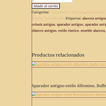
antigua
Añadir al carrito
estilo
Categorías:
Aparadores - Alacenas
,
Estanterías
inglés
Mueble Inclasificable
Etiquetas:
alacena antigu
rústico.
celosía antigua
,
aparador antiguo
,
aparador anti
Mueble
chinero antiguo
,
estilo rústico
,
mueble alacena
auxiliar
de
cocina
Productos relacionados
trinchero
chinero
aparador
antiguo.
cantidad
Aparador antiguo estilo Alfonsino. Buffe