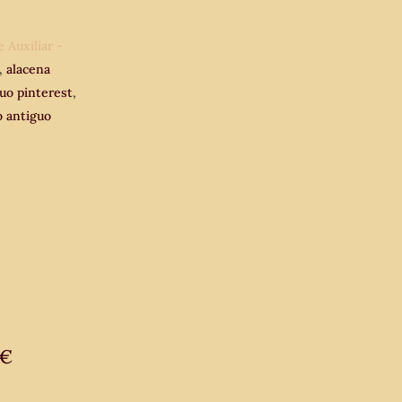
 Auxiliar -
,
alacena
uo pinterest
,
ro antiguo
€