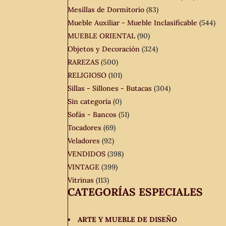
Mesillas de Dormitorio
(83)
Mueble Auxiliar - Mueble Inclasificable
(544)
MUEBLE ORIENTAL
(90)
Objetos y Decoración
(324)
RAREZAS
(500)
RELIGIOSO
(101)
Sillas - Sillones - Butacas
(304)
Sin categoría
(0)
Sofás - Bancos
(51)
Tocadores
(69)
Veladores
(92)
VENDIDOS
(398)
VINTAGE
(399)
Vitrinas
(113)
CATEGORÍAS ESPECIALES
ARTE Y MUEBLE DE DISEÑO