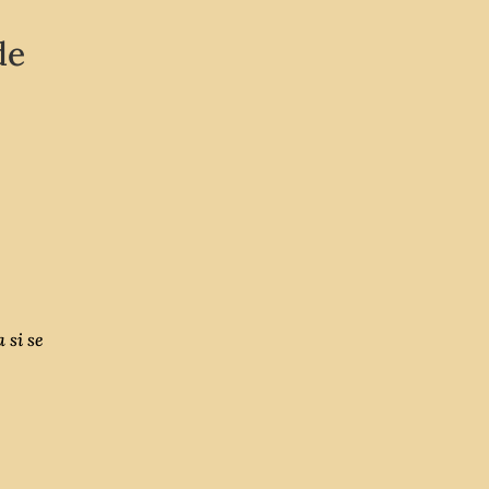
de
 si se