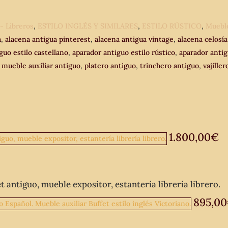
 - Libreros
,
ESTILO INGLÉS Y SIMILARES
,
ESTILO RÚSTICO
,
Mueble
a
,
alacena antigua pinterest
,
alacena antigua vintage
,
alacena celosía
guo estilo castellano
,
aparador antiguo estilo rústico
,
aparador antig
,
mueble auxiliar antiguo
,
platero antiguo
,
trinchero antiguo
,
vajille
1.800,00
€
t antiguo, mueble expositor, estantería librería librero.
895,00