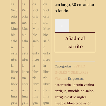
cm largo, 30 cm ancho
o fondo.
Vitrina
expositora
antigua
Añadir al
estilo
carrito
inglés
Victoriano.
Mueble
salón
Categorías:
ESTILO
estantería
INGLÉS Y SIMILARES
,
librería
Vitrinas
Etiquetas:
librero.
estantería librería vitrina
cantidad
antigua
,
mueble de salón
antiguo estilo inglés
,
mueble librero de salón