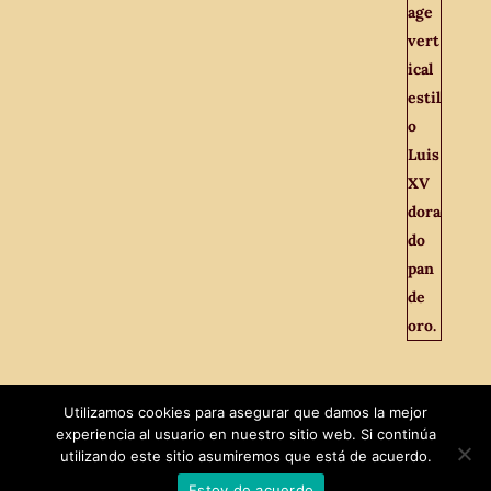
Utilizamos cookies para asegurar que damos la mejor
experiencia al usuario en nuestro sitio web. Si continúa
utilizando este sitio asumiremos que está de acuerdo.
Estoy de acuerdo
Diseñado por
MaxTech
|
El Viejo Odeón © 2021