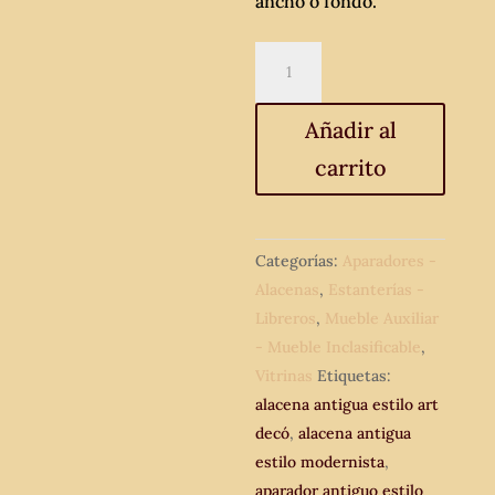
ancho o fondo.
Vitrina
antigua
estilo
Añadir al
Art
carrito
Decó.
Mueble
Bar
Librero
Categorías:
Aparadores -
antiguo.
Alacenas
,
Estanterías -
Estantería
Libreros
,
Mueble Auxiliar
Librería
- Mueble Inclasificable
,
estilo
Vitrinas
Etiquetas:
modernista.
alacena antigua estilo art
cantidad
decó
,
alacena antigua
estilo modernista
,
aparador antiguo estilo