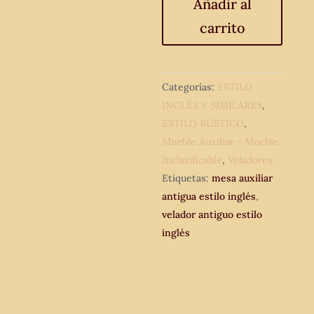
Añadir al
alfonsino.
carrito
Mesa
auxiliar
antigua
estilo
Categorías:
ESTILO
inglés.
INGLÉS Y SIMILARES
,
cantidad
ESTILO RÚSTICO
,
Mueble Auxiliar - Mueble
Inclasificable
,
Veladores
Etiquetas:
mesa auxiliar
antigua estilo inglés
,
velador antiguo estilo
inglés