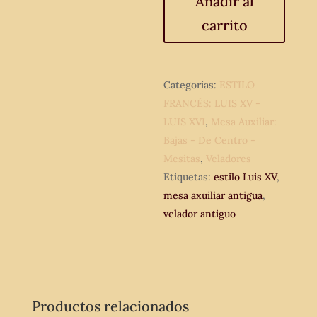
Añadir al
Luis
carrito
XV.
cantidad
Categorías:
ESTILO
FRANCÉS: LUIS XV -
LUIS XVI
,
Mesa Auxiliar:
Bajas - De Centro -
Mesitas
,
Veladores
Etiquetas:
estilo Luis XV
,
mesa axuiliar antigua
,
velador antiguo
Productos relacionados