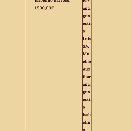
Isabelino Barroco.
1.500,00
€