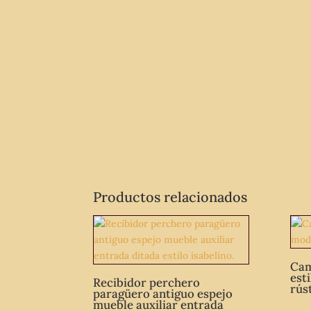
Productos relacionados
Cam
est
Recibidor perchero
rús
paragüero antiguo espejo
mueble auxiliar entrada