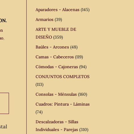
Aparadores - Alacenas
(145)
Armarios
(39)
ON.
ARTE Y MUEBLE DE
ón
DISEÑO
(359)
uo
,
Baúles - Arcones
(48)
Camas - Cabeceros
(119)
Cómodas - Cajoneras
(94)
CONJUNTOS COMPLETOS
(113)
Consolas - Ménsulas
(160)
Cuadros: Pintura - Láminas
(74)
Descalzadoras - Sillas
tal
Individuales - Parejas
(310)