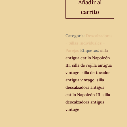
Añadir al
Napoleón
carrito
III.
Silla
descalzadora
antigua
Categoría:
Descalzadoras
vintage.
- Sillas Individuales -
Silla
Parejas
Etiquetas:
silla
de
antigua estilo Napoleón
rejilla
III
,
silla de rejilla antigua
para
vintage
,
silla de tocador
tocador.
antigua vintage
,
silla
cantidad
descalzadora antigua
estilo Napoleón III
,
silla
descalzadora antigua
vintage