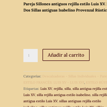
Pareja Sillones antiguos rejilla estilo Luis XV. 
Dos Sillas antiguas Isabelino Provenzal Rústic
Pareja
Añadir al carrito
Sillones
antiguos
rejilla
Categorías:
Descalzadoras - Sillas Individuales - Pare
estilo
ESTILO FRANCÉS: LUIS XV - LUIS XVI
,
ESTILO RÚS
Luis
Etiquetas:
Luis XV
,
rejilla
,
silla
,
silla antigua rejilla est
XV.
Luis XV
,
silla rejilla antigua estilo isabelino
,
silla rejill
2
antigua estilo Luis XV
,
sillas antiguas rejilla estilo
Dos