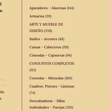
2
Aparadores - Alacenas
(144)
o.
Armarios
(39)
ARTE Y MUEBLE DE
DISEÑO
(358)
Baúles - Arcones
(48)
Camas - Cabeceros
(119)
Cómodas - Cajoneras
(94)
CONJUNTOS COMPLETOS
(113)
Consolas - Ménsulas
(160)
jas
,
TICO
Cuadros: Pintura - Láminas
ilo
(74)
a
Descalzadoras - Sillas
Individuales - Parejas
(310)