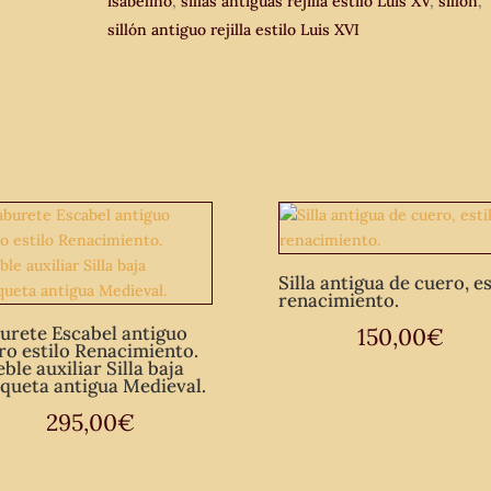
isabelino
,
sillas antiguas rejilla estilo Luis XV
,
sillón
,
Sillas
sillón antiguo rejilla estilo Luis XVI
antiguas
Isabelino
Provenzal
Rústico.
cantidad
Silla antigua de cuero, es
renacimiento.
urete Escabel antiguo
150,00
€
ro estilo Renacimiento.
ble auxiliar Silla baja
queta antigua Medieval.
295,00
€