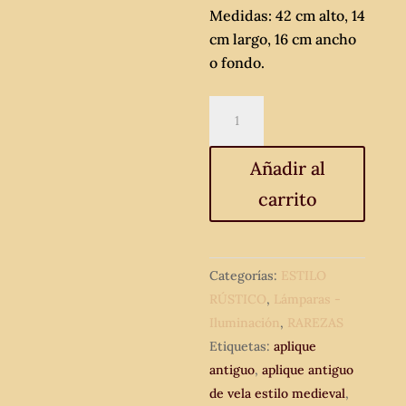
Medidas: 42 cm alto, 14
cm largo, 16 cm ancho
o fondo.
Pareja
de
apliques
Añadir al
antiguos
carrito
hierro
forjado
estilo
Medieval.
Categorías:
ESTILO
Lámpara
RÚSTICO
,
Lámparas -
de
Iluminación
,
RAREZAS
pared
Etiquetas:
aplique
antigua
antiguo
,
aplique antiguo
aplique
de vela estilo medieval
,