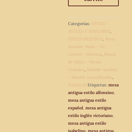
Alfonsino
110
cm.
Categorías:
ESTILO
Mueble
INGLÉS Y SIMILARES
,
de
ESTILO RÚSTICO
,
Mesa
salón
Auxiliar: Bajas - De
antiguo
Centro - Mesitas
,
Mesas
estilo
de Salón - Mesas
Español.
Grandes
,
Mueble Auxiliar
cantidad
- Mueble Inclasificable
,
RAREZAS
Etiquetas:
mesa
antigua estilo alfonsino
,
mesa antigua estilo
español
,
mesa antigua
estilo inglés victoriano
,
mesa antigua estilo
isabelino
,
mesa antigua