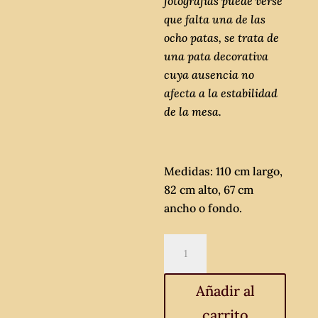
fotografías puede verse
que falta una de las
ocho patas, se trata de
una pata decorativa
cuya ausencia no
afecta a la estabilidad
de la mesa.
Medidas: 110 cm largo,
82 cm alto, 67 cm
ancho o fondo.
Gran
mesa
auxiliar
Añadir al
antigua
carrito
estilo