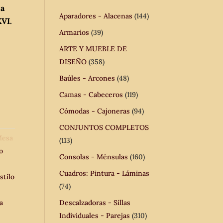
ja
Aparadores - Alacenas
(144)
XVI.
Armarios
(39)
ARTE Y MUEBLE DE
DISEÑO
(358)
Baúles - Arcones
(48)
Camas - Cabeceros
(119)
Cómodas - Cajoneras
(94)
CONJUNTOS COMPLETOS
esa
(113)
o
Consolas - Ménsulas
(160)
Cuadros: Pintura - Láminas
stilo
(74)
a
Descalzadoras - Sillas
Individuales - Parejas
(310)