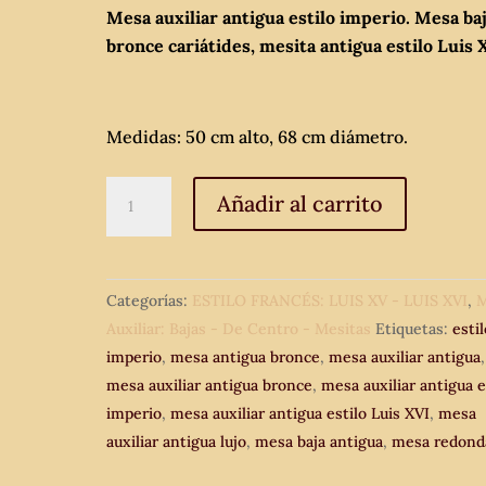
Mesa auxiliar antigua estilo imperio. Mesa ba
bronce cariátides, mesita antigua estilo Luis 
Medidas: 50 cm alto, 68 cm diámetro.
Mesa
Añadir al carrito
auxiliar
antigua
estilo
Categorías:
ESTILO FRANCÉS: LUIS XV - LUIS XVI
,
M
imperio.
Auxiliar: Bajas - De Centro - Mesitas
Etiquetas:
estil
Mesa
imperio
,
mesa antigua bronce
,
mesa auxiliar antigua
,
baja
mesa auxiliar antigua bronce
,
mesa auxiliar antigua e
bronce
imperio
,
mesa auxiliar antigua estilo Luis XVI
,
mesa
cariátides,
auxiliar antigua lujo
,
mesa baja antigua
,
mesa redond
mesita
antigua