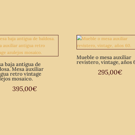
estilo
Luis
XVI.
cantidad
Mueble o mesa auxiliar
revistero, vintage, años 
a baja antigua de
dosa. Mesa auxiliar
295,00
€
igua retro vintage
lejos mosaico.
395,00
€