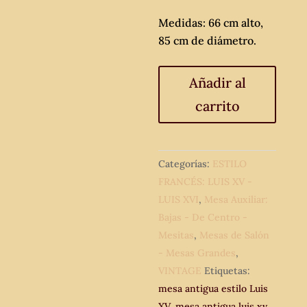
Medidas: 66 cm alto,
85 cm de diámetro.
Mesa
Añadir al
antigua
carrito
circular
estilo
Luis
XV.
Categorías:
ESTILO
Mesa
FRANCÉS: LUIS XV -
auxiliar,
LUIS XVI
,
Mesa Auxiliar:
mesa
Bajas - De Centro -
salón
Mesitas
,
Mesas de Salón
comedor
- Mesas Grandes
,
estilo
VINTAGE
Etiquetas:
isabelino
mesa antigua estilo Luis
vintage.
XV
,
mesa antigua luis xv
,