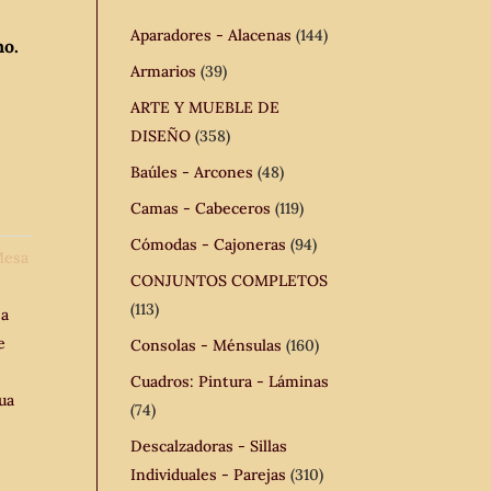
Aparadores - Alacenas
(144)
no.
Armarios
(39)
ARTE Y MUEBLE DE
DISEÑO
(358)
Baúles - Arcones
(48)
Camas - Cabeceros
(119)
Cómodas - Cajoneras
(94)
esa
CONJUNTOS COMPLETOS
(113)
a
e
Consolas - Ménsulas
(160)
Cuadros: Pintura - Láminas
gua
(74)
Descalzadoras - Sillas
Individuales - Parejas
(310)