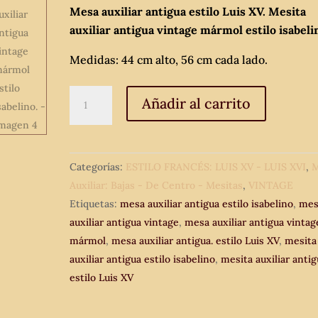
Mesa auxiliar antigua estilo Luis XV. Mesita
auxiliar antigua vintage mármol estilo isabeli
Medidas: 44 cm alto, 56 cm cada lado.
Mesa
Añadir al carrito
auxiliar
antigua
estilo
Categorías:
ESTILO FRANCÉS: LUIS XV - LUIS XVI
,
M
Luis
Auxiliar: Bajas - De Centro - Mesitas
,
VINTAGE
XV.
Etiquetas:
mesa auxiliar antigua estilo isabelino
,
mes
Mesita
auxiliar antigua vintage
,
mesa auxiliar antigua vintag
auxiliar
mármol
,
mesa auxiliar antigua. estilo Luis XV
,
mesita
antigua
auxiliar antigua estilo isabelino
,
mesita auxiliar anti
vintage
estilo Luis XV
mármol
estilo
isabelino.