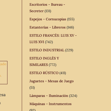
Escritorios - Bureau -
Secreter
(131)
Espejos - Cornucopias
(155)
Estanterías - Libreros
(146)
ESTILO FRANCÉS: LUIS XV -
LUIS XVI
(742)
ESTILO INDUSTRIAL
(229)
ESTILO INGLÉS Y
SIMILARES
(772)
ESTILO RÚSTICO
(411)
Juguetes - Mesas de Juego
(51)
esa
Lámparas - Iluminación
(324)
a
Máquinas - Instrumentos
(92)