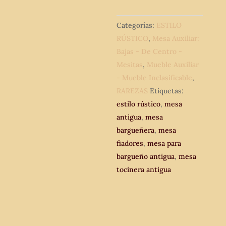
s.
XVIII-
Categorías:
ESTILO
XIX
RÚSTICO
,
Mesa Auxiliar:
circa.
Bajas - De Centro -
Mesa
Mesitas
,
Mueble Auxiliar
tocinera
- Mueble Inclasificable
,
antigua
RAREZAS
Etiquetas:
Mesa
estilo rústico
,
mesa
auxiliar.
antigua
,
mesa
cantidad
bargueñera
,
mesa
fiadores
,
mesa para
bargueño antigua
,
mesa
tocinera antigua