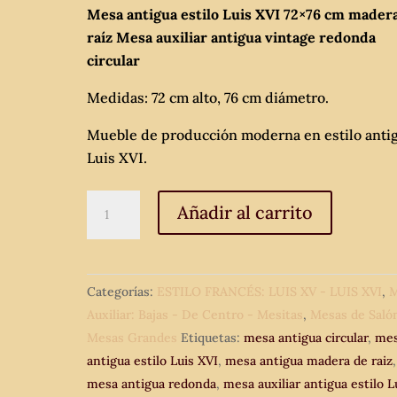
Mesa antigua estilo Luis XVI 72×76 cm mader
raíz Mesa auxiliar antigua vintage redonda
circular
Medidas: 72 cm alto, 76 cm diámetro.
Mueble de producción moderna en estilo anti
Luis XVI.
Mesa
Añadir al carrito
antigua
estilo
Luis
Categorías:
ESTILO FRANCÉS: LUIS XV - LUIS XVI
,
M
XVI
Auxiliar: Bajas - De Centro - Mesitas
,
Mesas de Saló
72x76
Mesas Grandes
Etiquetas:
mesa antigua circular
,
me
cm
antigua estilo Luis XVI
,
mesa antigua madera de raiz
,
madera
mesa antigua redonda
,
mesa auxiliar antigua estilo L
de