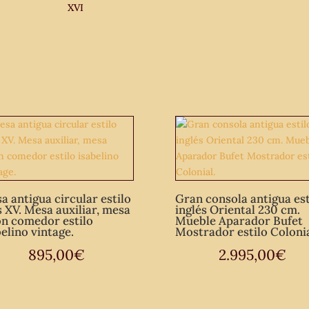
XVI
raíz.
Mesa
auxiliar
antigua
vintage
redonda
circular.
cantidad
a antigua circular estilo
Gran consola antigua est
s XV. Mesa auxiliar, mesa
inglés Oriental 230 cm.
ón comedor estilo
Mueble Aparador Bufet
belino vintage.
Mostrador estilo Colonia
895,00
€
2.995,00
€