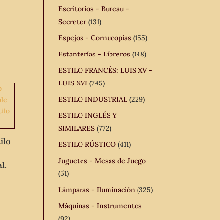
Escritorios - Bureau -
Secreter
(131)
Espejos - Cornucopias
(155)
Estanterías - Libreros
(148)
ESTILO FRANCÉS: LUIS XV -
LUIS XVI
(745)
ESTILO INDUSTRIAL
(229)
ESTILO INGLÉS Y
SIMILARES
(772)
ilo
ESTILO RÚSTICO
(411)
Juguetes - Mesas de Juego
l.
(51)
Lámparas - Iluminación
(325)
Máquinas - Instrumentos
(92)