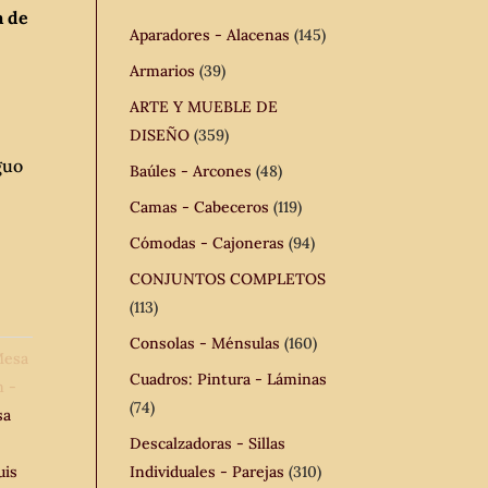
a de
Aparadores - Alacenas
(145)
Armarios
(39)
ARTE Y MUEBLE DE
DISEÑO
(359)
guo
Baúles - Arcones
(48)
Camas - Cabeceros
(119)
Cómodas - Cajoneras
(94)
CONJUNTOS COMPLETOS
(113)
Consolas - Ménsulas
(160)
esa
Cuadros: Pintura - Láminas
n -
(74)
sa
Descalzadoras - Sillas
uis
Individuales - Parejas
(310)