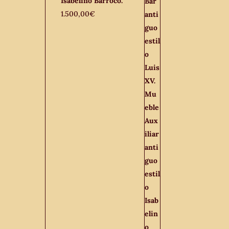
Isabelino Barroco.
1.500,00
€