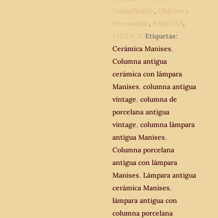
cantidad
Inclasificable
,
Objetos y
Decoración
,
RAREZAS
,
VINTAGE
Etiquetas:
Cerámica Manises
,
Columna antigua
cerámica con lámpara
Manises
,
columna antigua
vintage
,
columna de
porcelana antigua
vintage
,
columna lámpara
antigua Manises
,
Columna porcelana
antigua con lámpara
Manises
,
Lámpara antigua
cerámica Manises
,
lámpara antigua con
columna porcelana