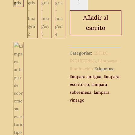
antigua
de
Añadir al
sobremesa
carrito
escritorio
tipo
fase,
años
Categorías:
ESTILO
60.
INDUSTRIAL
,
Lámparas -
Lámpara
Iluminación
Etiquetas:
vintage
lámpara antigua
,
lámpara
color
escritorio
,
lámpara
gris.
sobremesa
,
lámpara
cantidad
vintage